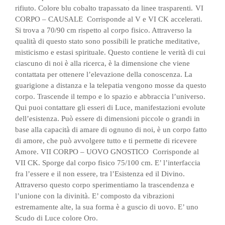
rifiuto. Colore blu cobalto trapassato da linee trasparenti.
VI
CORPO – CAUSALE Corrisponde al V e VI CK accelerati.
Si trova a 70/90 cm rispetto al corpo fisico. Attraverso la
qualità di questo stato sono possibili le pratiche meditative,
misticismo e estasi spirituale. Questo contiene le verità di cui
ciascuno di noi è alla ricerca, è la dimensione che viene
contattata per ottenere l’elevazione della conoscenza. La
guarigione a distanza e la telepatia vengono mosse da questo
corpo. Trascende il tempo e lo spazio e abbraccia l’universo.
Qui puoi contattare gli esseri di Luce, manifestazioni evolute
dell’esistenza. Può essere di dimensioni piccole o grandi in
base alla capacità di amare di ognuno di noi, è un corpo fatto
di amore, che può avvolgere tutto e ti permette di ricevere
Amore.
VII CORPO – UOVO GNOSTICO Corrisponde al
VII CK. Sporge dal corpo fisico 75/100 cm. E’ l’interfaccia
fra l’essere e il non essere, tra l’Esistenza ed il Divino.
Attraverso questo corpo sperimentiamo la trascendenza e
l’unione con la divinità. E’ composto da vibrazioni
estremamente alte, la sua forma è a guscio di uovo. E’ uno
Scudo di Luce colore Oro.