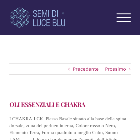
Salta
al
contenuto
Precedente
Prossimo
OLI ESSENZIALI E CHAKRA
I CHAKRA
I CK
Plesso Basale situato alla base della spina
dorsale, zona del perineo interna, Colore rosso o Nero,
Elemento Terra, Forma quadrato o meglio Cubo, Suono
LAM…….. Il Plesso basale muove l’energia dell’istinto