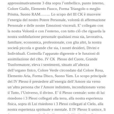
approssimativamente 3 dita sopra l’ombellico, punto interno,
Colore Giallo, Elemento Fuoco, Forma Triangolo o meglio
Prisma, Suono RAM……..
Lo scopo del III CK è muovere
l’energia del nostro Potere Personale, volontà di affermazione
Personale e delle nostre Emozioni viscerali. E’ collegato con
la nostra Volontà e con l’esterno, con tutto ciò che riguarda la
nostra soddisfazione personale qualsiasi essa sia, lavorativa,
familiare, economica, professionale, con glia altri, la nostra
società piccola o grande che sia, i nostri desideri, Divini e
Individuali. Controlla l’apparato digerente e le funzioni di
assimilazione del cibo.
IV CK
Plesso del Cuore, Grande
Trasformatore, eleva i sentimenti, situato all’altezza
dell’organo fisico, Colore Verde circondato dal Colore Rosa,
Elemento Aria, Forma Disco, Suono Yam.
Lo scopo principale
del IV Plesso è presiedere all’energia dell’Amore sia verso
un’altra persona che l’Amore indistinto, incondizionato verso
il Tutto, l’Universo, il divino. E’ il Plesso centrale: sotto di lui
risiedono i 3 Plessi collegati alla terra, alla nostra esperienza
fisica, sopra di Lui risiedono i 3 Plessi collegati al Cielo, alla
nostra esperienza spirituale e mentale. Il IV Plesso li unisce, li