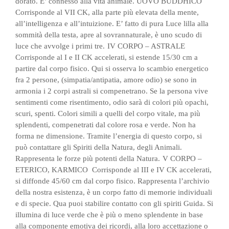
dorato. E’ connesso alla vita animale.
UOVO BUDDHICO
Corrisponde al VII CK, alla parte più elevata della mente,
all’intelligenza e all’intuizione. E’ fatto di pura Luce lilla alla
sommità della testa, apre al sovrannaturale, è uno scudo di
luce che avvolge i primi tre.
IV CORPO – ASTRALE
Corrisponde al I e II CK accelerati, si estende 15/30 cm a
partire dal corpo fisico. Qui si osserva lo scambio energetico
fra 2 persone, (simpatia/antipatia, amore odio) se sono in
armonia i 2 corpi astrali si compenetrano. Se la persona vive
sentimenti come risentimento, odio sarà di colori più opachi,
scuri, spenti. Colori simili a quelli del corpo vitale, ma più
splendenti, compenetrati dal colore rosa e verde. Non ha
forma ne dimensione. Tramite l’energia di questo corpo, si
può contattare gli Spiriti della Natura, degli Animali.
Rappresenta le forze più potenti della Natura.
V CORPO –
ETERICO, KARMICO Corrisponde al III e IV CK accelerati,
si diffonde 45/60 cm dal corpo fisico. Rappresenta l’archivio
della nostra esistenza, è un corpo fatto di memorie individuali
e di specie. Qua puoi stabilire contatto con gli spiriti Guida. Si
illumina di luce verde che è più o meno splendente in base
alla componente emotiva dei ricordi, alla loro accettazione o