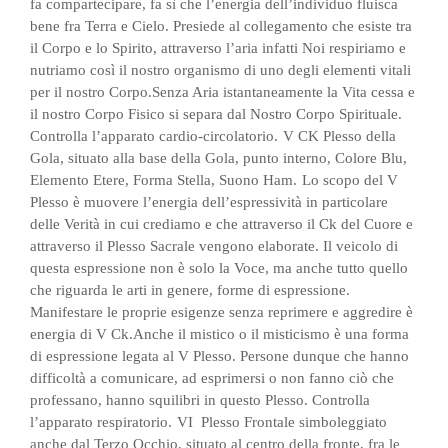
fa compartecipare, fa sì che l’energia dell’individuo fluisca
bene fra Terra e Cielo. Presiede al collegamento che esiste tra
il Corpo e lo Spirito, attraverso l’aria infatti Noi respiriamo e
nutriamo così il nostro organismo di uno degli elementi vitali
per il nostro Corpo.Senza Aria istantaneamente la Vita cessa e
il nostro Corpo Fisico si separa dal Nostro Corpo Spirituale.
Controlla l’apparato cardio-circolatorio.
V CK
Plesso della
Gola, situato alla base della Gola, punto interno, Colore Blu,
Elemento Etere, Forma Stella, Suono Ham.
Lo scopo del V
Plesso è muovere l’energia dell’espressività in particolare
delle Verità in cui crediamo e che attraverso il Ck del Cuore e
attraverso il Plesso Sacrale vengono elaborate. Il veicolo di
questa espressione non è solo la Voce, ma anche tutto quello
che riguarda le arti in genere, forme di espressione.
Manifestare le proprie esigenze senza reprimere e aggredire è
energia di V Ck.Anche il mistico o il misticismo è una forma
di espressione legata al V Plesso. Persone dunque che hanno
difficoltà a comunicare, ad esprimersi o non fanno ciò che
professano, hanno squilibri in questo Plesso. Controlla
l’apparato respiratorio.
VI
Plesso Frontale simboleggiato
anche dal Terzo Occhio, situato al centro della fronte, fra le