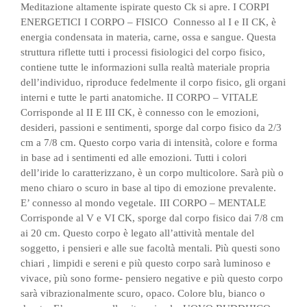
Meditazione altamente ispirate questo Ck si apre.
I CORPI
ENERGETICI
I CORPO – FISICO Connesso al I e II CK, è
energia condensata in materia, carne, ossa e sangue. Questa
struttura riflette tutti i processi fisiologici del corpo fisico,
contiene tutte le informazioni sulla realtà materiale propria
dell’individuo, riproduce fedelmente il corpo fisico, gli organi
interni e tutte le parti anatomiche.
II CORPO – VITALE
Corrisponde al II E III CK, è connesso con le emozioni,
desideri, passioni e sentimenti, sporge dal corpo fisico da 2/3
cm a 7/8 cm. Questo corpo varia di intensità, colore e forma
in base ad i sentimenti ed alle emozioni. Tutti i colori
dell’iride lo caratterizzano, è un corpo multicolore. Sarà più o
meno chiaro o scuro in base al tipo di emozione prevalente.
E’ connesso al mondo vegetale.
III CORPO – MENTALE
Corrisponde al V e VI CK, sporge dal corpo fisico dai 7/8 cm
ai 20 cm. Questo corpo è legato all’attività mentale del
soggetto, i pensieri e alle sue facoltà mentali. Più questi sono
chiari , limpidi e sereni e più questo corpo sarà luminoso e
vivace, più sono forme- pensiero negative e più questo corpo
sarà vibrazionalmente scuro, opaco. Colore blu, bianco o