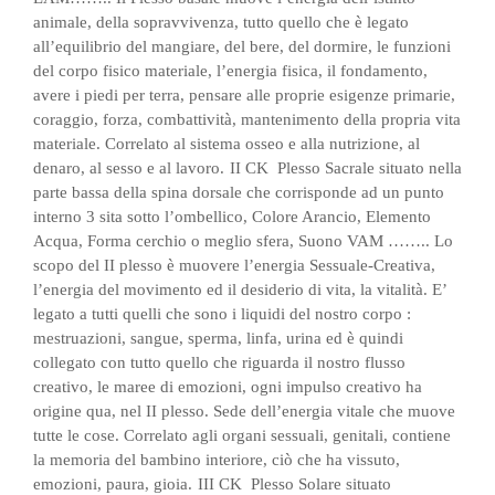
animale, della sopravvivenza, tutto quello che è legato
all’equilibrio del mangiare, del bere, del dormire, le funzioni
del corpo fisico materiale, l’energia fisica, il fondamento,
avere i piedi per terra, pensare alle proprie esigenze primarie,
coraggio, forza, combattività, mantenimento della propria vita
materiale. Correlato al sistema osseo e alla nutrizione, al
denaro, al sesso e al lavoro.
II CK
Plesso Sacrale situato nella
parte bassa della spina dorsale che corrisponde ad un punto
interno 3 sita sotto l’ombellico, Colore Arancio, Elemento
Acqua, Forma cerchio o meglio sfera, Suono VAM …….. Lo
scopo del II plesso è muovere l’energia Sessuale-Creativa,
l’energia del movimento ed il desiderio di vita, la vitalità. E’
legato a tutti quelli che sono i liquidi del nostro corpo :
mestruazioni, sangue, sperma, linfa, urina ed è quindi
collegato con tutto quello che riguarda il nostro flusso
creativo, le maree di emozioni, ogni impulso creativo ha
origine qua, nel II plesso. Sede dell’energia vitale che muove
tutte le cose. Correlato agli organi sessuali, genitali, contiene
la memoria del bambino interiore, ciò che ha vissuto,
emozioni, paura, gioia.
III CK
Plesso Solare situato