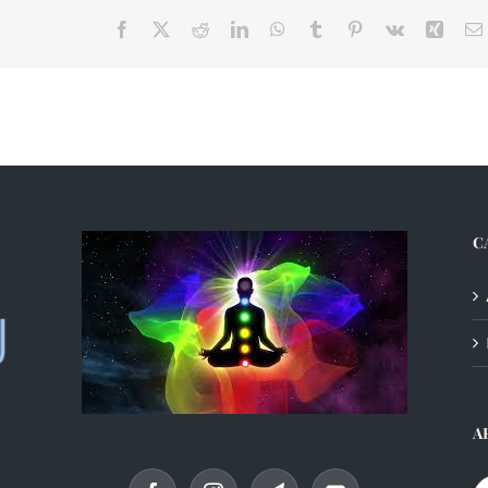
Facebook
X
Reddit
LinkedIn
WhatsApp
Tumblr
Pinterest
Vk
Xing
C
A
Ar