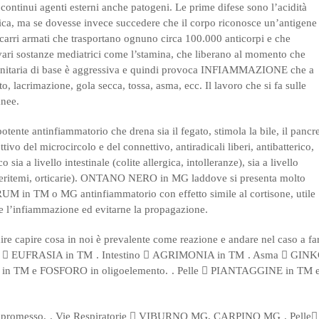
 continui agenti esterni anche patogeni. Le prime difese sono l’acidità
rica, ma se dovesse invece succedere che il corpo riconosce un’antigene
i carri armati che trasportano ognuno circa 100.000 anticorpi e che
ari sostanze mediatrici come l’stamina, che liberano al momento che
unitaria di base è aggressiva e quindi provoca INFIAMMAZIONE che a
ato, lacrimazione, gola secca, tossa, asma, ecc.
Il lavoro che si fa sulle
anee.
ente antinfiammatorio che drena sia il fegato, stimola la bile, il pancr
ettivo del microcircolo e del connettivo, antiradicali liberi, antibatterico,
sia a livello intestinale (colite allergica, intolleranze), sia a livello
eritemi, orticarie).
ONTANO NERO in MG laddove si presenta molto
M in TM o MG antinfiammatorio con effetto simile al cortisone, utile
’infiammazione ed evitarne la propagazione.
ire capire cosa in noi è prevalente come reazione e andare nel caso a fa
a

EUFRASIA in TM
. Intestino

AGRIMONIA in TM
. Asma

GINK
n TM e FOSFORO in oligoelemento.
. Pelle

PIANTAGGINE in TM 
mpromesso.
. Vie Respiratorie

VIBURNO MG, CARPINO MG
. Pelle
