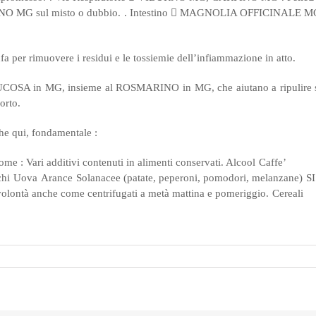
O MG sul misto o dubbio.
. Intestino

MAGNOLIA OFFICINALE M
linfa per rimuovere i residui e le tossiemie dell’infiammazione in atto.
COSA in MG, insieme al ROSMARINO in MG, che aiutano a ripulire 
orto.
he qui, fondamentale :
come :
Vari additivi contenuti in alimenti conservati.
Alcool
Caffe’
chi
Uova
Arance
Solanacee (patate, peperoni, pomodori, melanzane)
SI
volontà anche come centrifugati a metà mattina e pomeriggio.
Cereali