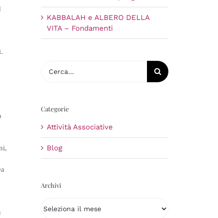
d
KABBALAH e ALBERO DELLA
VITA – Fondamenti
.
Cerca
per:
Categorie
o
Attività Associative
Blog
ni,
ea
Archivi
Archivi
ù