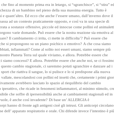
, che fino al momento prima era in letargo, si “sgranchisce”, si “stira” e
freschezza di un bambino nel pieno della sua massima energia.
Tutto è
ini e quant’altro.
Ed ecco che anche l’essere umano, dall’inverno dove il
 passa ad un contesto praticamente opposto, e così va in una specie di
erata a sostanze offensive, piccole ed innocue come pollini ed animaletti
 sorgono varie domande.
Può essere che la nostra reazione sia emotiva al
tuare?
Il cambiamento ci irrita, ci mette in difficolta’?
Può essere che
e che si propongono su un piano psichico o emotivo?
A che cosa siamo
rabbiati, infiammati?
Come al solito noi esseri umani, siamo sempre più
l nostro Pianeta Terra sul quale viviamo, e allora.
Potrebbe essere che
ci siamo concessi?
E allora.
Potrebbe essere che anche noi, se ci fossim
in questo cambio stagionale, ci saremmo potuti sgranchire e danzare ad i
port che riattiva il sangue, lo si pulisce e lo si predispone alla nuova
a vallate, mescolandosi con pollini ed insetti che, certamente i primi gior
sivamente avrebbero lasciato lo spazio al riequilibrio del cambio
ipo iperattivo, che ricade in fenomeni infiammatori, al minimo stimolo, cr
sibile che soffre di ipersensibilità anche ai cambiamenti stagionali ed in
 vuole, è anche così invadente?
Di base un’ ALLERGIA è
rpi hanno di fronte agli antigeni cioè gli intrusi.
Gli anticorpi circolano
se dell’ apparato respiratorio e orale.
Chi difende invece l’intestino è pi