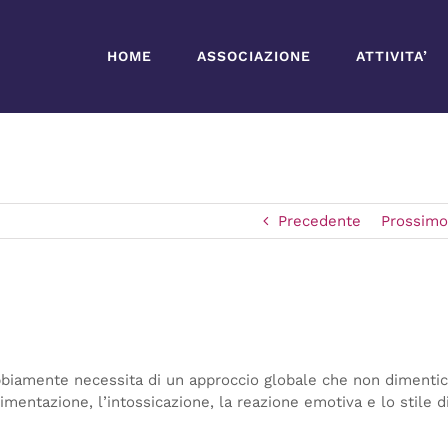
HOME
ASSOCIAZIONE
ATTIVITA’
Precedente
Prossim
ubbiamente necessita di un approccio globale che non dimentic
limentazione, l’intossicazione, la reazione emotiva e lo stile d