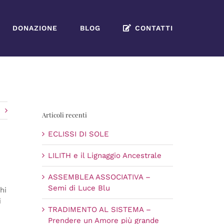
DONAZIONE
BLOG
CONTATTI
o
Articoli recenti
ECLISSI DI SOLE
LILITH e il Lignaggio Ancestrale
ASSEMBLEA ASSOCIATIVA –
Semi di Luce Blu
hi
i
TRADIMENTO AL SISTEMA –
Prendere un Amore più grande