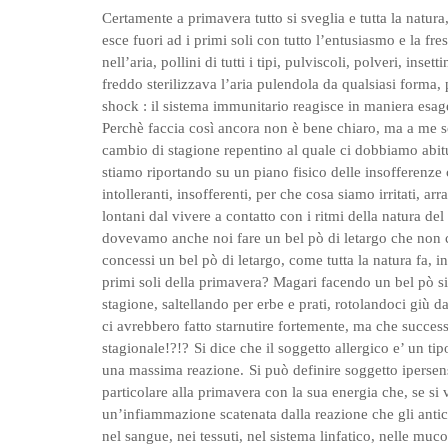
Certamente a primavera tutto si sveglia e tutta la natura
esce fuori ad i primi soli con tutto l’entusiasmo e la 
nell’aria, pollini di tutti i tipi, pulviscoli, polveri, insett
freddo sterilizzava l’aria pulendola da qualsiasi forma,
shock : il sistema immunitario reagisce in maniera esag
Perchè faccia così ancora non è bene chiaro, ma a me
cambio di stagione repentino al quale ci dobbiamo abi
stiamo riportando su un piano fisico delle insofferenz
intolleranti, insofferenti, per che cosa siamo irritati, ar
lontani dal vivere a contatto con i ritmi della natura de
dovevamo anche noi fare un bel pò di letargo che non 
concessi un bel pò di letargo, come tutta la natura fa, 
primi soli della primavera? Magari facendo un bel pò si s
stagione, saltellando per erbe e prati, rotolandoci giù d
ci avrebbero fatto starnutire fortemente, ma che succes
stagionale!?!?
Si dice che il soggetto allergico e’ un t
una massima reazione.
Si può definire soggetto ipersen
particolare alla primavera con la sua energia che, se si
un’infiammazione scatenata dalla reazione che gli antico
nel sangue, nei tessuti, nel sistema linfatico, nelle muco