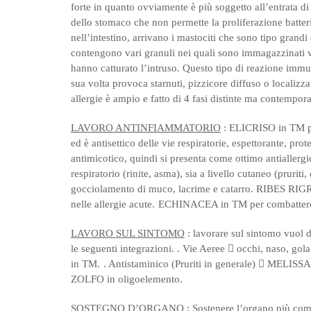
forte in quanto ovviamente è più soggetto all’entrata di
dello stomaco che non permette la proliferazione batte
nell’intestino, arrivano i mastociti che sono tipo grand
contengono vari granuli nei quali sono immagazzinati v
hanno catturato l’intruso.
Questo tipo di reazione imm
sua volta provoca starnuti, pizzicore diffuso o localizz
allergie è ampio e fatto di 4 fasi distinte ma contempor
LAVORO ANTINFIAMMATORIO
:
ELICRISO in TM pot
ed è antisettico delle vie respiratorie, espettorante, prot
antimicotico, quindi si presenta come ottimo antiallergico 
respiratorio (rinite, asma), sia a livello cutaneo (pruriti, 
gocciolamento di muco, lacrime e catarro. RIBES RIGRU
nelle allergie acute.
ECHINACEA in TM per combattere l
LAVORO SUL SINTOMO
: lavorare sul sintomo vuol d
le seguenti integrazioni.
. Vie Aeree

occhi, naso, gol
in TM.
. Antistaminico (Pruriti in generale)

MELISSA i
ZOLFO in oligoelemento.
SOSTEGNO D’ORGANO
: Sostenere l’organo più co