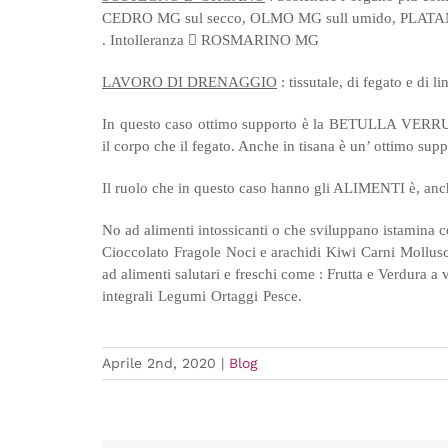
CEDRO MG sul secco, OLMO MG sull umido, PLATAN
. Intolleranza

ROSMARINO MG
LAVORO DI DRENAGGIO
: tissutale, di fegato e di 
In questo caso ottimo supporto è la BETULLA VERRU
il corpo che il fegato. Anche in tisana è un’ ottimo supp
Il ruolo che in questo caso hanno gli ALIMENTI è, anc
No ad alimenti intossicanti o che sviluppano istamina 
Cioccolato
Fragole
Noci e arachidi
Kiwi
Carni
Mollus
ad alimenti salutari e freschi come :
Frutta e Verdura a 
integrali
Legumi
Ortaggi
Pesce.
Aprile 2nd, 2020
|
Blog