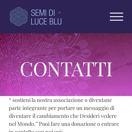
Salta
al
contenuto
CONTATTI
“ sostieni la nostra associazione o diventane
parte integrante per portare un messaggio di
diventare il cambiamento che Desideri vedere
nel Mondo.” Puoi fare una donazione o entrare
in contatto con noi qui: