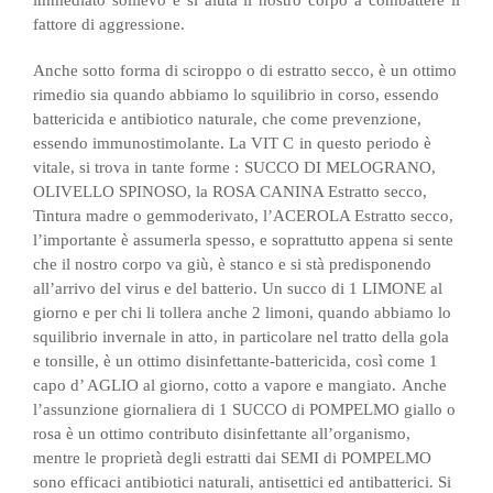
immediato sollievo e si aiuta il nostro corpo a combattere il
fattore di aggressione.
Anche sotto forma di sciroppo o di estratto secco, è un ottimo
rimedio sia quando abbiamo lo squilibrio in corso, essendo
battericida e antibiotico naturale, che come prevenzione,
essendo immunostimolante.
La VIT C
in questo periodo è
vitale, si trova in tante forme :
SUCCO DI MELOGRANO,
OLIVELLO SPINOSO, la ROSA CANINA Estratto secco,
Tintura madre o gemmoderivato, l’ACEROLA Estratto secco,
l’importante è assumerla spesso, e soprattutto appena si sente
che il nostro corpo va giù, è stanco e si stà predisponendo
all’arrivo del virus e del batterio.
Un succo di 1 LIMONE al
giorno e per chi li tollera anche 2 limoni, quando abbiamo lo
squilibrio invernale in atto, in particolare nel tratto della gola
e tonsille, è un ottimo disinfettante-battericida, così come 1
capo d’ AGLIO al giorno, cotto a vapore e mangiato.
Anche
l’assunzione giornaliera di 1 SUCCO di POMPELMO giallo o
rosa è un ottimo contributo disinfettante all’organismo,
mentre le proprietà degli estratti dai SEMI di POMPELMO
sono efficaci antibiotici naturali, antisettici ed antibatterici. Si