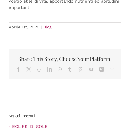
vostro stile di vita, apportando nutrienti ed abitudini
importanti.
Aprile 1st, 2020
|
Blog
Share This Story, Choose Your Platform!
Facebook
X
Reddit
LinkedIn
WhatsApp
Tumblr
Pinterest
Vk
Xing
Email
Articoli recenti
ECLISSI DI SOLE