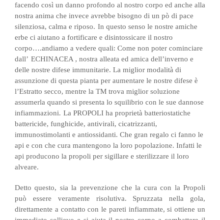
facendo così un danno profondo al nostro corpo ed anche alla
nostra anima che invece avrebbe bisogno di un pò di pace
silenziosa, calma e riposo.
In questo senso le nostre amiche
erbe ci aiutano a fortificare e disintossicare il nostro
corpo….andiamo a vedere quali:
Come non poter cominciare
dall’
ECHINACEA , nostra alleata ed amica dell’inverno e
delle nostre difese immunitarie. La miglior modalità di
assunzione di questa pianta per aumentare le nostre difese è
l’Estratto secco, mentre la TM trova miglior soluzione
assumerla quando si presenta lo squilibrio con le sue dannose
infiammazioni.
La PROPOLI
ha proprietà batteriostatiche
battericide, funghicide, antivirali, cicatrizzanti,
immunostimolanti e antiossidanti. Che gran regalo ci fanno le
api e con che cura mantengono la loro popolazione. Infatti le
api producono la propoli per sigillare e sterilizzare il loro
alveare.
Detto questo, sia la prevenzione che la cura con la Propoli
può essere veramente risolutiva. Spruzzata nella gola,
direttamente a contatto con le pareti infiammate, si ottiene un