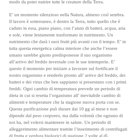
modo da poter nutrire tutte le creature della Terra.
E’ un momento silenzioso nella Natura, almeno così sembra.
Il lavoro è sotterraneo, è dentro la Terra, tutto quello che è
caduto in essa, piano piano, con l’aiuto di batteri, acqua, aria
e sole, viene lentamente trasformato in nutrimento. Un
nutrimento che darà i suoi frutti più avanti con il tempo.
E’ in
tutta questa energetica calma interiore che anche l’essere
umano sarebbe giusto predisponesse il suo organismo
all’arrivo del freddo invernale con le sue intemperie.
E’
questo il momento per iniziare a lavorare sul fortificare il
nostro organismo e renderlo pronto all’ arrivo del freddo, dei
batteri e dei virus che ben sappiamo si presentano con i primi
freddi.
Ogni cambio di temperatura prevede un periodo di
dieta in cui si resetta l’organismo all’ inevitabile cambio di
alimenti e temperature che la stagione nuova porta con se.
Questa purificazione può durare dai 10 gg al mese e non
dipende dal peso corporeo, ma dalla volontà che ognuno di
noi ha, nel volersi mantenere in salute.
Un periodo di
alleggerimento alimentare tramite l’inserimento di centrifugati
di frutta e verdura biologici di stagione 2 volte al dì,