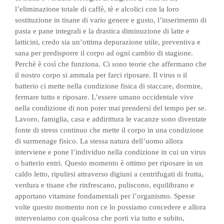
l’eliminazione totale di caffè, tè e alcolici con la loro
sostituzione in tisane di vario genere e gusto, l’inserimento di
pasta e pane integrali e la drastica diminuzione di latte e
latticini, credo sia un’ottima depurazione utile, preventiva e
sana per predisporre il corpo ad ogni cambio di stagione.
Perchè è così che funziona.
Ci sono teorie che affermano che
il nostro corpo si ammala per farci riposare. Il virus o il
batterio ci mette nella condizione fisica di staccare, dormire,
fermare tutto e riposare. L’essere umano occidentale vive
nella condizione di non poter mai prendersi del tempo per se.
Lavoro, famiglia, casa e addirittura le vacanze sono diventate
fonte di stress continuo che mette il corpo in una condizione
di surmenage fisico.
La stessa natura dell’uomo allora
interviene e pone l’individuo nella condizione in cui un virus
o batterio entri.
Questo momento è ottimo per riposare in un
caldo letto, ripulirsi attraverso digiuni a centrifugati di frutta,
verdura e tisane che rinfrescano, puliscono, equilibrano e
apportano vitamine fondamentali per l’organismo.
Spesse
volte questo momento non ce lo possiamo concedere e allora
interveniamo con qualcosa che porti via tutto e subito,