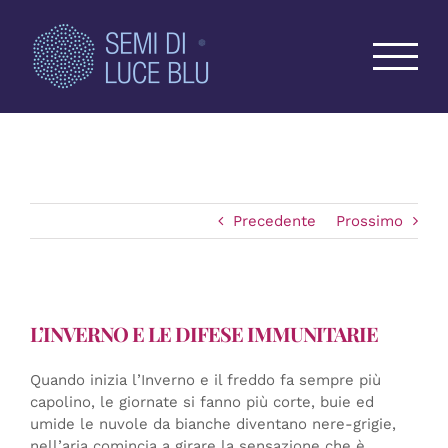
Salta
al
contenuto
Precedente
Prossimo
L’INVERNO E LE DIFESE IMMUNITARIE
Quando inizia l’Inverno e il freddo fa sempre più
capolino, le giornate si fanno più corte, buie ed
umide le nuvole da bianche diventano nere-grigie,
nell’aria comincia a girare la sensazione che è