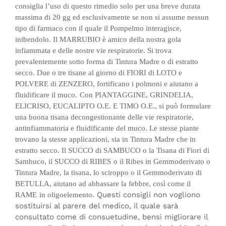
consiglia l’uso di questo rimedio solo per una breve durata
massima di 20 gg ed esclusivamente se non si assume nessun
tipo di farmaco con il quale il Pompelmo interagisce,
inibendolo.
Il MARRUBIO è amico della nostra gola
infiammata e delle nostre vie respiratorie. Si trova
prevalentemente sotto forma di Tintura Madre o di estratto
secco.
Due o tre tisane al giorno di FIORI di LOTO e
POLVERE di ZENZERO, fortificano i polmoni e aiutano a
fluidificare il muco.
Con PIANTAGGINE, GRINDELIA,
ELICRISO, EUCALIPTO O.E. E TIMO O.E., si può formulare
una buona tisana decongestionante delle vie respiratorie,
antinfiammatoria e fluidificante del muco. Le stesse piante
trovano la stesse applicazioni, sia in Tintura Madre che in
estratto secco.
Il SUCCO di SAMBUCO o la Tisana di Fiori di
Sambuco, il SUCCO di RIBES
o il Ribes in Gemmoderivato o
Tintura Madre, la tisana, lo sciroppo o il Gemmoderivato di
BETULLA, aiutano ad abbassare la febbre, così come il
Questi consigli non vogliono
RAME
in oligoelemento.
sostituirsi al parere del medico, il quale sarà
consultato come di consuetudine, bensì migliorare il