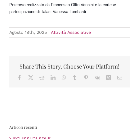
Percorso realizzato da Francesca Ollìn Vannini e la cortese
partecipazione di Talasi Vanessa Lombardi
Agosto 18th, 2025
|
Attività Associative
Share This Story, Choose Your Platform!
Facebook
X
Reddit
LinkedIn
WhatsApp
Tumblr
Pinterest
Vk
Xing
Email
Articoli recenti
ECLISSI DI SOLE